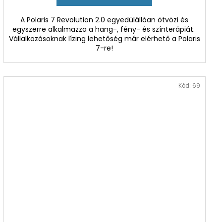
E
A Polaris 7 Revolution 2.0 egyedülállóan ötvözi és
egyszerre alkalmazza a hang-, fény- és színterápiát.
S
Vállalkozásoknak lízing lehetőség már elérhető a Polaris
7-re!
Kód:
69