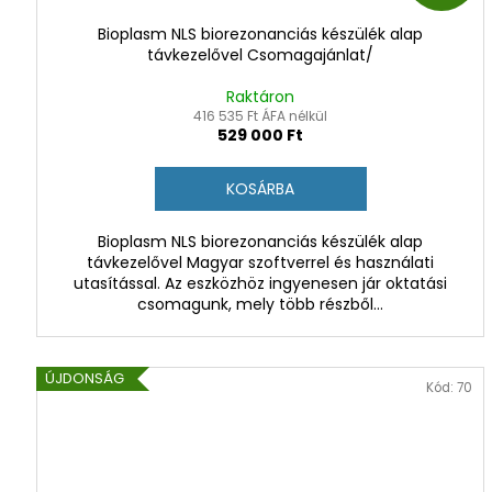
Bioplasm NLS biorezonanciás készülék alap
távkezelővel Csomagajánlat/
Raktáron
416 535 Ft ÁFA nélkül
529 000 Ft
KOSÁRBA
Bioplasm NLS biorezonanciás készülék alap
távkezelővel Magyar szoftverrel és használati
S
utasítással. Az eszközhöz ingyenesen jár oktatási
csomagunk, mely több részből...
ÚJDONSÁG
Kód:
70