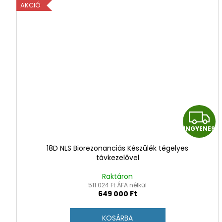
AKCIÓ
I
INGYENES
18D NLS Biorezonanciás Készülék tégelyes
távkezelővel
Raktáron
511 024 Ft ÁFA nélkül
649 000 Ft
KOSÁRBA