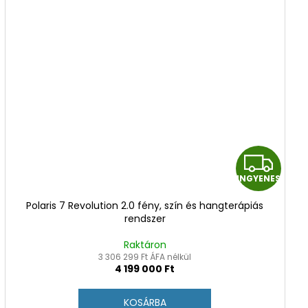
I
INGYENES
N
Polaris 7 Revolution 2.0 fény, szín és hangterápiás
G
rendszer
Y
Raktáron
3 306 299 Ft ÁFA nélkül
4 199 000 Ft
E
N
KOSÁRBA