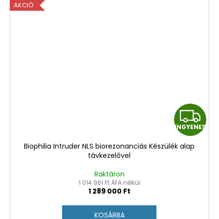
AKCIÓ
I
INGYENES
N
N
Biophilia Intruder NLS biorezonanciás Készülék alap
G
G
távkezelővel
Y
Y
Raktáron
1 014 961 Ft ÁFA nélkül
1 289 000 Ft
E
E
N
N
KOSÁRBA