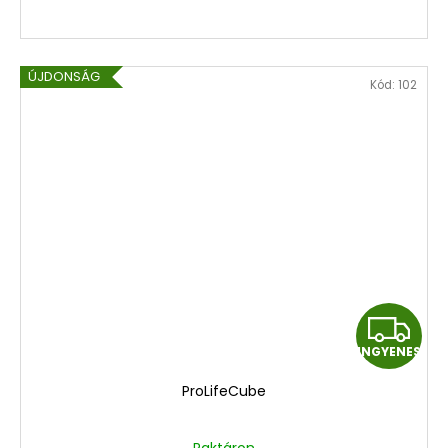
ÚJDONSÁG
Kód:
102
I
INGYENES
N
N
ProLifeCube
G
G
Raktáron