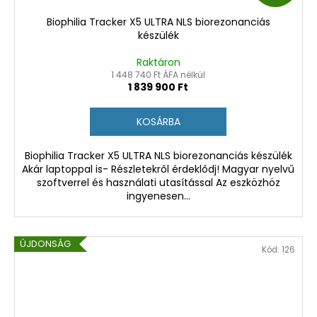
N
N
Biophilia Tracker X5 ULTRA NLS biorezonanciás
G
G
készülék
Y
Y
Raktáron
1 448 740 Ft ÁFA nélkül
1 839 900 Ft
E
E
N
N
KOSÁRBA
E
E
Biophilia Tracker X5 ULTRA NLS biorezonanciás készülék
Akár laptoppal is- Részletekről érdeklődj! Magyar nyelvű
S
szoftverrel és használati utasítással Az eszközhöz
ingyenesen...
ÚJDONSÁG
Kód:
126