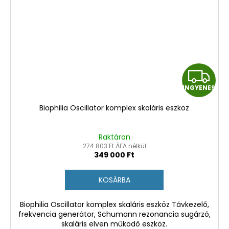
I
INGYENES
N
Biophilia Oscillator komplex skaláris eszköz
G
Y
Raktáron
274 803 Ft ÁFA nélkül
349 000 Ft
E
N
KOSÁRBA
E
Biophilia Oscillator komplex skaláris eszköz Távkezelő,
frekvencia generátor, Schumann rezonancia sugárzó,
S
skaláris elven működő eszköz.