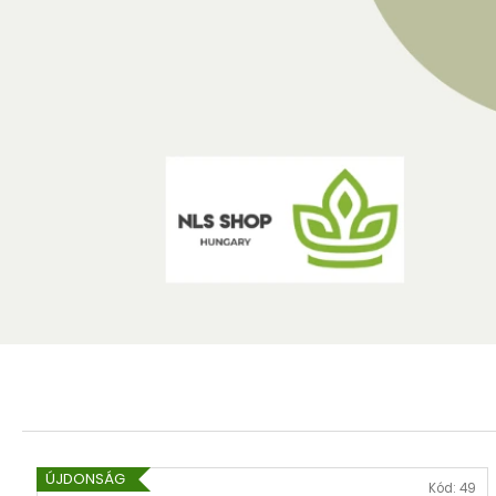
a
n
!
ÚJDONSÁG
Kód:
49