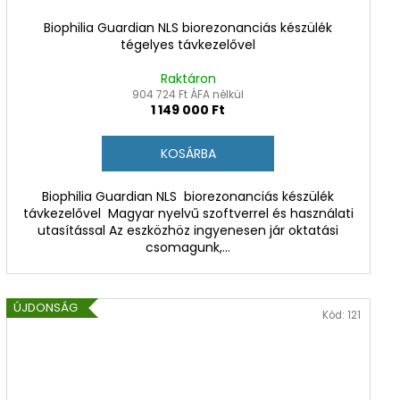
Biophilia Guardian NLS biorezonanciás készülék
tégelyes távkezelővel
Raktáron
904 724 Ft ÁFA nélkül
1 149 000 Ft
KOSÁRBA
Biophilia Guardian NLS biorezonanciás készülék
távkezelővel Magyar nyelvű szoftverrel és használati
utasítással Az eszközhöz ingyenesen jár oktatási
csomagunk,...
ÚJDONSÁG
Kód:
121