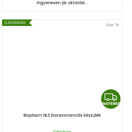
ingyenesen jár oktatási...
ÚJDONSÁG
Kód:
76
I
INGYENES
N
Bioplasm NLS biorezonanciás készülék
G
Raktáron