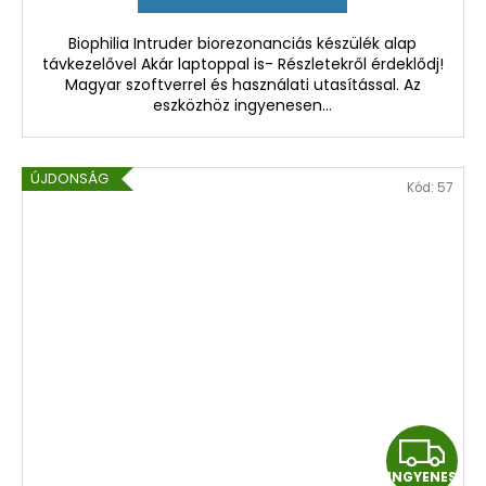
E
E
Biophilia Intruder biorezonanciás készülék alap
távkezelővel Akár laptoppal is- Részletekről érdeklődj!
S
Magyar szoftverrel és használati utasítással. Az
eszközhöz ingyenesen...
ÚJDONSÁG
Kód:
57
I
INGYENES