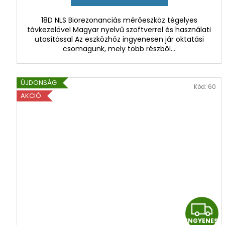
18D NLS Biorezonanciás mérőeszköz tégelyes
távkezelővel Magyar nyelvű szoftverrel és használati
S
utasítással Az eszközhöz ingyenesen jár oktatási
csomagunk, mely több részből...
ÚJDONSÁG
Kód:
60
AKCIÓ
I
INGYENES