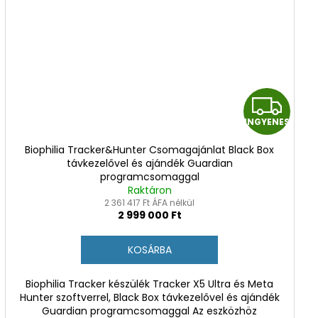
I
INGYENES
N
Biophilia Tracker&Hunter Csomagajánlat Black Box
G
távkezelővel és ajándék Guardian
programcsomaggal
Y
Raktáron
2 361 417 Ft ÁFA nélkül
2 999 000 Ft
E
N
KOSÁRBA
E
Biophilia Tracker készülék Tracker X5 Ultra és Meta
Hunter szoftverrel, Black Box távkezelővel és ajándék
S
Guardian programcsomaggal Az eszközhöz