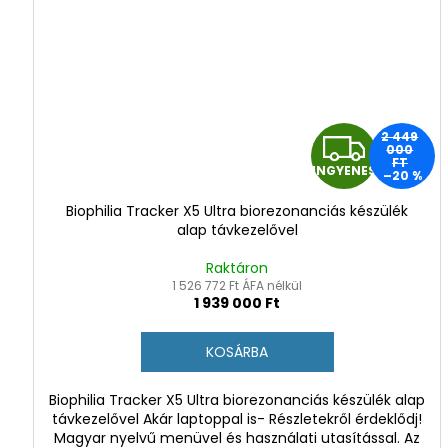
I
2 449
000
FT
INGYENES
–20 %
N
Biophilia Tracker X5 Ultra biorezonanciás készülék
G
alap távkezelővel
Y
Raktáron
1 526 772 Ft ÁFA nélkül
1 939 000 Ft
E
N
KOSÁRBA
E
Biophilia Tracker X5 Ultra biorezonanciás készülék alap
távkezelővel Akár laptoppal is- Részletekről érdeklődj!
S
Magyar nyelvű menüvel és használati utasítással. Az