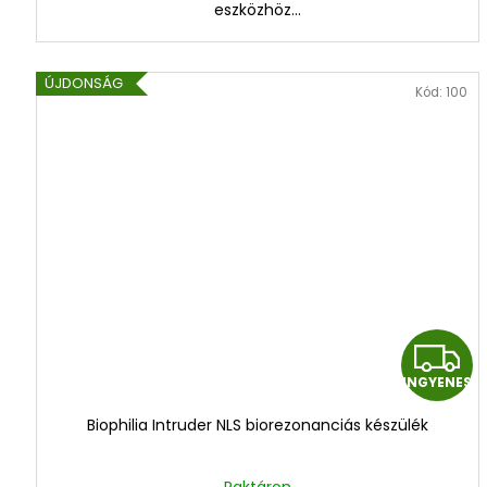
eszközhöz...
ÚJDONSÁG
Kód:
100
I
INGYENES
Biophilia Intruder NLS biorezonanciás készülék
Raktáron