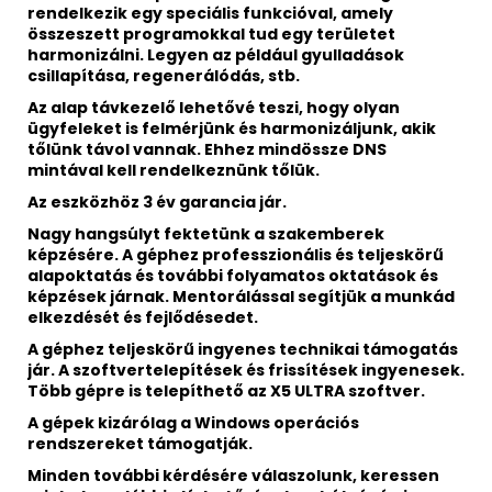
rendelkezik egy speciális funkcióval, amely
összeszett programokkal tud egy területet
harmonizálni. Legyen az például gyulladások
csillapítása, regenerálódás, stb.
Az alap távkezelő lehetővé teszi, hogy olyan
ügyfeleket is felmérjünk és harmonizáljunk, akik
tőlünk távol vannak. Ehhez mindössze DNS
mintával kell rendelkeznünk tőlük.
Az eszközhöz 3 év garancia jár.
Nagy hangsúlyt fektetünk a szakemberek
képzésére. A géphez professzionális és teljeskörű
alapoktatás és további folyamatos oktatások és
képzések járnak. Mentorálással segítjük a munkád
elkezdését és fejlődésedet.
A géphez teljeskörű ingyenes technikai támogatás
jár. A szoftvertelepítések és frissítések ingyenesek.
Több gépre is telepíthető az X5 ULTRA szoftver.
A gépek kizárólag a Windows operációs
rendszereket támogatják.
Minden további kérdésére válaszolunk, keressen