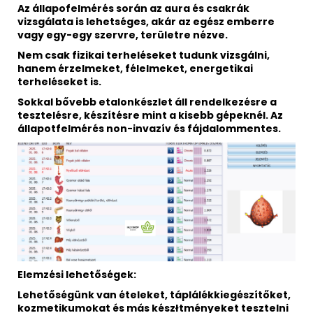
Az állapofelmérés során az aura és csakrák
vizsgálata is lehetséges, akár az egész emberre
vagy egy-egy szervre, területre nézve.
Nem csak fizikai terheléseket tudunk vizsgálni,
hanem érzelmeket, félelmeket, energetikai
terheléseket is.
Sokkal bővebb etalonkészlet áll rendelkezésre a
tesztelésre, készítésre mint a kisebb gépeknél. Az
állapotfelmérés non-invazív és fájdalommentes.
Elemzési lehetőségek:
Lehetőségünk van ételeket, táplálékkiegészítőket,
kozmetikumokat és más készłtményeket tesztelni