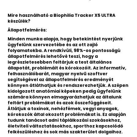
Mire használható a Biophilia Tracker X5 ULTRA
készülék?
Állapotfelmérés:
Minden munka alapja, hogy betekintést nyerjünk
ügyfelünk szervezetébe és az ott zajló
folyamatokba. A rendkívüli, 98%-os pontosságú
állapotfelmérés lehetővé teszi, hogy a
legrészletesebben feltárjuk a test általános
állapotát, problémáit és kórokozóit. Az informatív,
felhasználóbarát, magyar nyelvű szoftver
segítségével az állapotfelmérés eredményét
könnyen átláthatjuk és rendszerezhetjük. A szépen
kidolgozott anatómiai képeken pedig ügyfelünk
számára könnyen elmagyarázhatjuk az általunk
feltárt problémákat és azok összefüggéseit.
Átlátjuk a toxinok, nehézfémek, vegyi anyagok,
kórokozók által okozott problémákat is. Ez alapján
tudunk tanácsot adni táplálkozási szokásokhoz,
életviteli változtatásokhoz, sporthoz kapcsolódó
felkészüléshez és sok más szakterület dolgaihoz.