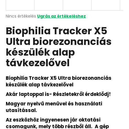
Y
E
A
Nincs értékelés
Ugrás az értékeléshez
termék
N
Biophilia Tracker X5
átlagos
értékelése
Ultra biorezonanciás
5-
E
ből
készülék alap
0,0
S
csillag.
távkezelővel
Biophilia Tracker X5 Ultra biorezonanciás
készülék alap távkezelővel
Akár laptoppal is- Részletekről érdeklődj!
Magyar nyelvű menüvel és használati
utasítással.
Az eszközhöz ingyenesen jár oktatási
csomagunk, mely több részből áll. A gép