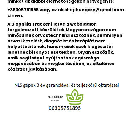
minket az alábbi elérhetőségeken hétvégén is:
+36305751895 vagy az nlsshophungary@gmail.com
címen.
A Biophilia Tracker illetve a weboldalon
forgalmazott készülékek Magyarországon nem
minősülnek orvostechnikai eszköznek, semmilyen
orvosi kezelést, diagnózist és terápiát nem
helyettesítenek, hanem csak azok kiegészítői
lehetnek bizonyos esetekben. Olyan eszközök,
amik segítséget nyújthatnak egészsége
megóvásában és megtartásában, az általános
közérzet javításában.