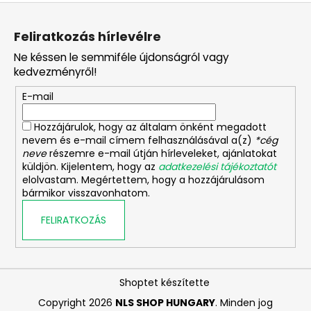
L
á
Feliratkozás hírlevélre
b
Ne késsen le semmiféle újdonságról vagy
l
kedvezményről!
é
E-mail
c
Hozzájárulok, hogy az általam önként megadott
nevem és e-mail címem felhasználásával a(z)
*cég
neve
részemre e-mail útján hírleveleket, ajánlatokat
küldjön. Kijelentem, hogy az
adatkezelési tájékoztatót
elolvastam. Megértettem, hogy a hozzájárulásom
bármikor visszavonhatom.
FELIRATKOZÁS
Shoptet készítette
Copyright 2026
NLS SHOP HUNGARY
. Minden jog