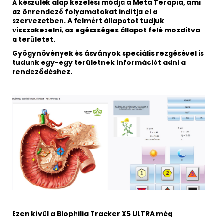
A készülék alap kezelési módja a Meta Terápia, ami
az önrendező folyamatokat indítja el a
szervezetben. A felmért állapotot tudjuk
visszakezelni, az egészséges állapot felé mozdítva
a területet.
Gyögynövények és ásványok speciális rezgésével is
tudunk egy-egy területnek információt adni a
rendeződéshez.
Ezen kívül a Biophilia Tracker X5 ULTRA még