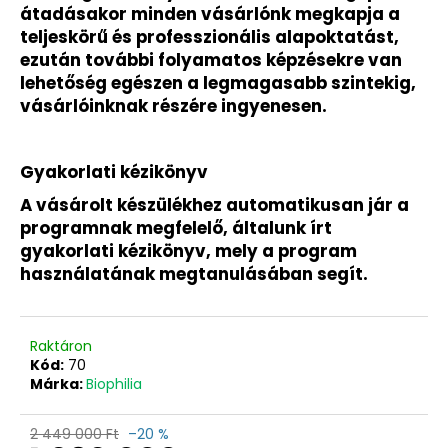
átadásakor minden vásárlónk megkapja a
teljeskörű és professzionális alapoktatást,
ezután további folyamatos képzésekre van
lehetőség egészen a legmagasabb szintekig,
vásárlóinknak részére ingyenesen.
Gyakorlati kézikönyv
A vásárolt készülékhez automatikusan jár a
programnak megfelelő, általunk írt
gyakorlati kézikönyv, mely a program
használatának megtanulásában segít.
Raktáron
Kód:
70
Márka:
Biophilia
2 449 000 Ft
–20 %