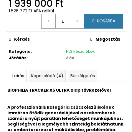
1 939 000 Ft
1 526 772 Ft ÁFA nélkül
Egységár:
KOSÁRBA
Kérdés
Megosztás
Kategória
:
NLS készülékek
Jótállás
:
3 év
Leírás
Kapcsolódó (4)
Beszélgetés
BIOPHILIA TRACKER X5 ULTRA alap távkezelővel
A professzionális kategória csúcskészülékének
immáron ötödik generációjával a szakemberek
számára nyújt páratlan lehetőséget munkájukhoz.
Segítségével a legmélyebb szintekig beleláthatunk
az emberi szervezet műküdésébe, problémáiba.