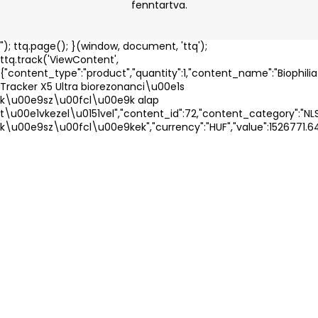
fenntartva.
"); ttq.page(); }(window, document, 'ttq');
ttq.track('ViewContent',
{"content_type":"product","quantity":1,"content_name":"Biophilia
Tracker X5 Ultra biorezonanci\u00e1s
k\u00e9sz\u00fcl\u00e9k alap
t\u00e1vkezel\u0151vel","content_id":72,"content_category":"NL
k\u00e9sz\u00fcl\u00e9kek","currency":"HUF","value":1526771.