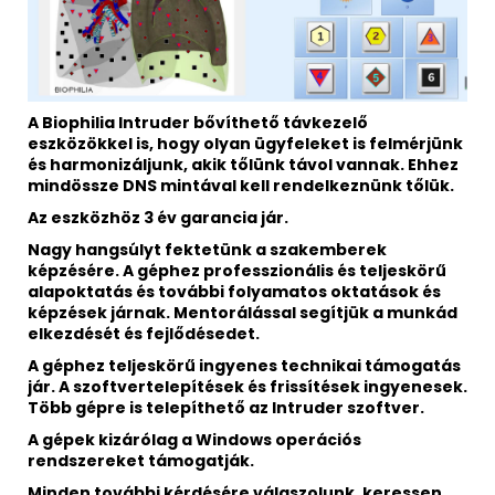
A Biophilia Intruder bővíthető távkezelő
eszközökkel is, hogy olyan ügyfeleket is felmérjünk
és harmonizáljunk, akik tőlünk távol vannak. Ehhez
mindössze DNS mintával kell rendelkeznünk tőlük.
Az eszközhöz 3 év garancia jár.
Nagy hangsúlyt fektetünk a szakemberek
képzésére. A géphez professzionális és teljeskörű
alapoktatás és további folyamatos oktatások és
képzések járnak. Mentorálással segítjük a munkád
elkezdését és fejlődésedet.
A géphez teljeskörű ingyenes technikai támogatás
jár. A szoftvertelepítések és frissítések ingyenesek.
Több gépre is telepíthető az Intruder szoftver.
A gépek kizárólag a Windows operációs
rendszereket támogatják.
Minden további kérdésére válaszolunk, keressen