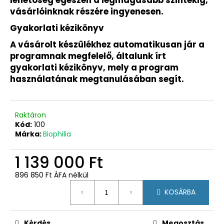
vásárlóinknak részére ingyenesen.
Gyakorlati kézikönyv
A vásárolt készülékhez automatikusan jár a
programnak megfelelő, általunk írt
gyakorlati kézikönyv, mely a program
használatának megtanulásában segít.
Raktáron
Kód:
100
Márka:
Biophilia
1 139 000 Ft
896 850 Ft ÁFA nélkül
Egységár:
KOSÁRBA
Kérdés
Megosztás