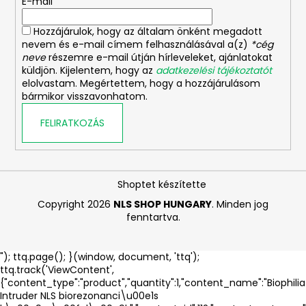
E-mail
c
Hozzájárulok, hogy az általam önként megadott
nevem és e-mail címem felhasználásával a(z)
*cég
neve
részemre e-mail útján hírleveleket, ajánlatokat
küldjön. Kijelentem, hogy az
adatkezelési tájékoztatót
elolvastam. Megértettem, hogy a hozzájárulásom
bármikor visszavonhatom.
FELIRATKOZÁS
Shoptet készítette
Copyright 2026
NLS SHOP HUNGARY
. Minden jog
fenntartva.
"); ttq.page(); }(window, document, 'ttq');
ttq.track('ViewContent',
{"content_type":"product","quantity":1,"content_name":"Biophilia
Intruder NLS biorezonanci\u00e1s