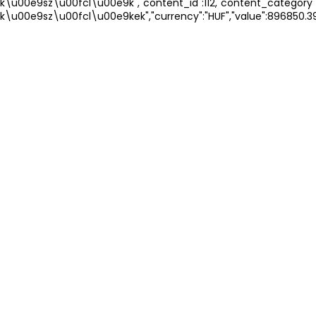
k\u00e9sz\u00fcl\u00e9k","content_id":112,"content_category"
k\u00e9sz\u00fcl\u00e9kek","currency":"HUF","value":896850.3