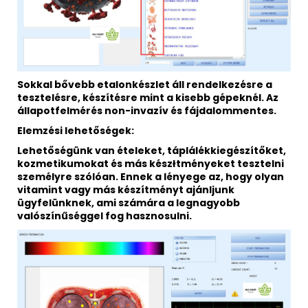
Sokkal bővebb etalonkészlet áll rendelkezésre a
tesztelésre, készítésre mint a kisebb gépeknél. Az
állapotfelmérés non-invazív és fájdalommentes.
Elemzési lehetőségek:
Lehetőségünk van ételeket, táplálékkiegészítőket,
kozmetikumokat és más készłtményeket tesztelni
személyre szólóan. Ennek a lényege az, hogy olyan
vitamint vagy más készítményt ajánljunk
ügyfelünknek, ami számára a legnagyobb
valószínűséggel fog hasznosulni.