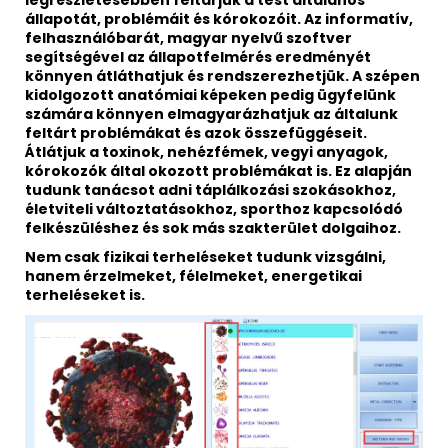
állapotát, problémáit és kórokozóit. Az informatív,
felhasználóbarát, magyar nyelvű szoftver
segítségével az állapotfelmérés eredményét
könnyen átláthatjuk és rendszerezhetjük. A szépen
kidolgozott anatómiai képeken pedig ügyfelünk
számára könnyen elmagyarázhatjuk az általunk
feltárt problémákat és azok összefüggéseit.
Átlátjuk a toxinok, nehézfémek, vegyi anyagok,
kórokozók által okozott problémákat is. Ez alapján
tudunk tanácsot adni táplálkozási szokásokhoz,
életviteli változtatásokhoz, sporthoz kapcsolódó
felkészüléshez és sok más szakterület dolgaihoz.
Nem csak fizikai terheléseket tudunk vizsgálni,
hanem érzelmeket, félelmeket, energetikai
terheléseket is.