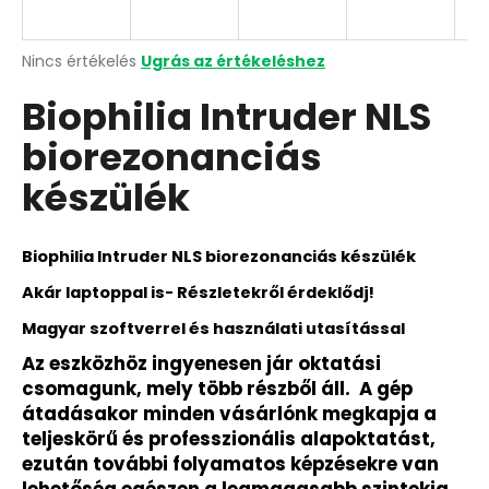
Y
E
A
Nincs értékelés
Ugrás az értékeléshez
termék
Biophilia Intruder NLS
átlagos
N
értékelése
biorezonanciás
5-
E
ből
készülék
0,0
S
csillag.
Biophilia Intruder NLS biorezonanciás készülék
Akár laptoppal is- Részletekről érdeklődj!
Magyar szoftverrel és használati utasítással
Az eszközhöz ingyenesen jár oktatási
csomagunk, mely több részből áll. A gép
átadásakor minden vásárlónk megkapja a
teljeskörű és professzionális alapoktatást,
ezután további folyamatos képzésekre van
lehetőség egészen a legmagasabb szintekig,