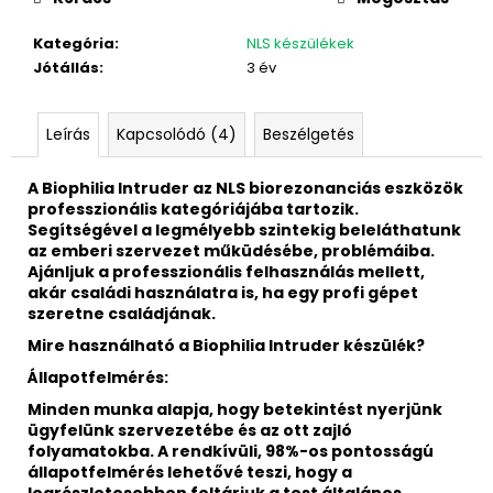
Kategória
:
NLS készülékek
Jótállás
:
3 év
Leírás
Kapcsolódó (4)
Beszélgetés
A Biophilia Intruder az NLS biorezonanciás eszközök
professzionális kategóriájába tartozik.
Segítségével a legmélyebb szintekig beleláthatunk
az emberi szervezet műküdésébe, problémáiba.
Ajánljuk a professzionális felhasználás mellett,
akár családi használatra is, ha egy profi gépet
szeretne családjának.
Mire használható a Biophilia Intruder készülék?
Állapotfelmérés:
Minden munka alapja, hogy betekintést nyerjünk
ügyfelünk szervezetébe és az ott zajló
folyamatokba. A rendkívüli, 98%-os pontosságú
állapotfelmérés lehetővé teszi, hogy a
legrészletesebben feltárjuk a test általános