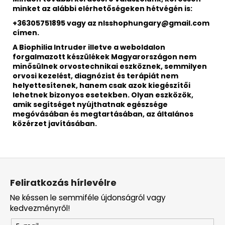
minket az alábbi elérhetőségeken hétvégén is:
+36305751895 vagy az nlsshophungary@gmail.com
címen.
A Biophilia Intruder illetve a weboldalon
forgalmazott készülékek Magyarországon nem
minősülnek orvostechnikai eszköznek, semmilyen
orvosi kezelést, diagnózist és terápiát nem
helyettesítenek, hanem csak azok kiegészítői
lehetnek bizonyos esetekben. Olyan eszközök,
amik segítséget nyújthatnak egészsége
megóvásában és megtartásában, az általános
közérzet javításában.
L
á
Feliratkozás hírlevélre
b
Ne késsen le semmiféle újdonságról vagy
l
kedvezményről!
é