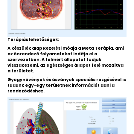
Terápiás lehetőségek:
A készülék alap kezelési módja a Meta Terápia, ami
az önrendező folyamatokat indítja el a
szervezetben. A felmért állapotot tudjuk
visszakezelni, az egészséges állapot felé mozdítva
a területet.
Gyögynövények és ásványok speciális rezgésével is
tudunk egy-egy területnek információt adni a
rendeződéshez.